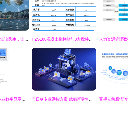
亚太峰会前瞻⑤丨香江论民生，让数智技术照亮美好生活
HZS180混凝土搅拌站与3方搅拌站价格揭秘 | 180商砼搅拌站厂家专业解读
武汉旷远电子技术 专业数字显示液晶温控器厂家直销，中英文蓝光显示，精准掌控环境温湿度
向日葵专业远控方案 赋能新零售安卓终端，打造高效远程支持体系